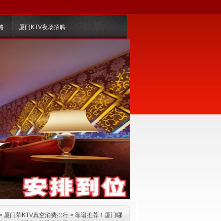
略
厦门KTV夜场招聘
>
厦门荤KTV真空消费排行
> 靠谱推荐！厦门哪