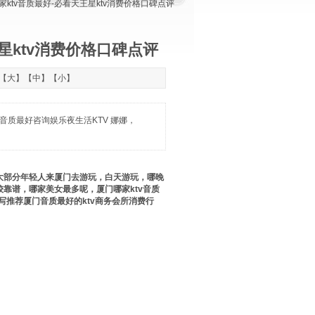
家ktv音质最好-必看天王星ktv消费价格口碑点评
星ktv消费价格口碑点评
：【
大
】【
中
】【
小
】
音质最好咨询娱乐夜生活KTV 娜娜，
大部分年轻人来厦门去游玩，白天游玩，哪晚
靠谱，哪家美女最多呢，厦门哪家ktv音质
你编写推荐厦门音质最好的ktv商务会所消费行