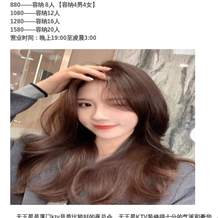
880——容纳 8人 【容纳4男4女】
1080——容纳12人
1280——容纳16人
1580——容纳20人
营业时间：晚上19:00至凌晨3:00
天王星是厦门ktv音质比较好的夜总会，天王星KTV装修得十分的气派和豪华