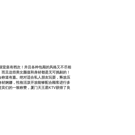
富丽堂皇有档次！并且各种包厢的风格又不尽相
，而且这些美女颜值和身材都是无可挑剔的！
会称道有嘉。绝对适合私人朋友玩耍，释放压
身材婀娜，性格活泼开放能够配合顾客进行多
宾们的一致称赞，厦门天王星KTV获得了良