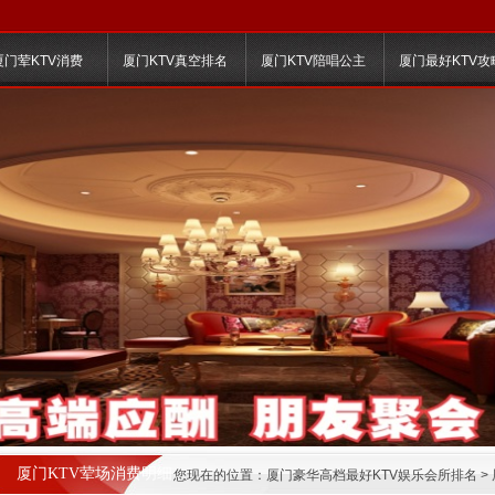
厦门荤KTV消费
厦门KTV真空排名
厦门KTV陪唱公主
厦门最好KTV攻
厦门KTV荤场消费明细
您现在的位置：
厦门豪华高档最好KTV娱乐会所排名
>