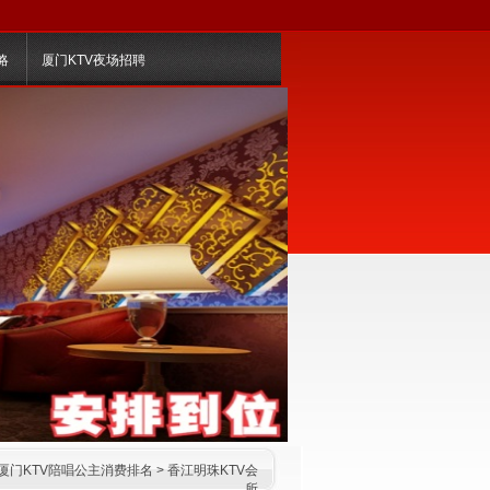
略
厦门KTV夜场招聘
厦门KTV陪唱公主消费排名
>
香江明珠KTV会
所