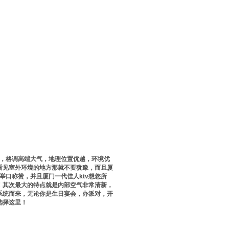
格，格调高端大气，地理位置优越，环境优
看见室外环境的地方那就不要犹豫，而且厦
举口称赞，并且厦门一代佳人ktv想您所
！其次最大的特点就是内部空气非常清新，
系统而来，无论你是生日宴会，办派对，开
选择这里！