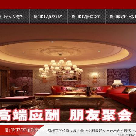
厦门荤KTV消费
厦门KTV真空排名
厦门KTV陪唱公主
厦门最好KTV攻
厦门KTV荤场消费明细
您现在的位置：
厦门豪华高档最好KTV娱乐会所排名
>
门最高档的