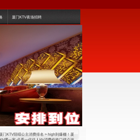
略
厦门KTV夜场招聘
厦门KTV陪唱公主消费排名
> high到爆棚！厦
ktv哪一家-必看一代佳人ktv消费价格口碑点评