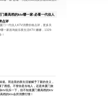
厦门最高档的ktv哪一家-必看一代佳人
碑点评
厦门一代佳人KTV消费价格点评，更多关
v哪一家咨询娱乐夜生活KTV 娜娜，1329-
同步！
味道。而这里的夜生活被赋予了新的含义，
满了诱惑。不管你是当地人，还是来厦门旅
tv玩乐一下，但不知道厦门最高档的ktv
最高档的ktv会所消费行情！